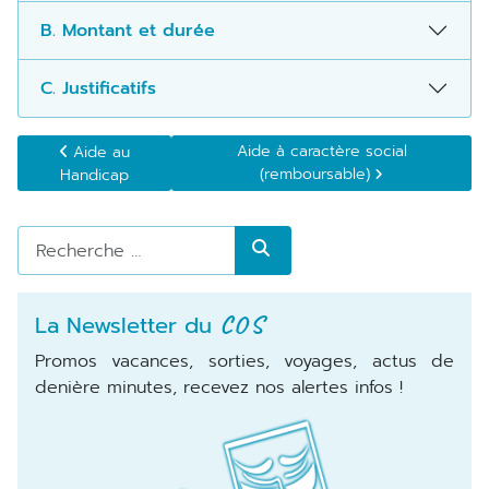
B. Montant et durée
C. Justificatifs
Article précédent : Aide au Handicap
Article suivant : Aide à caractère 
Aide à caractère social
Aide au
(remboursable)
Handicap
Rechercher
La Newsletter du
COS
Promos vacances, sorties, voyages, actus de
denière minutes, recevez nos alertes infos !