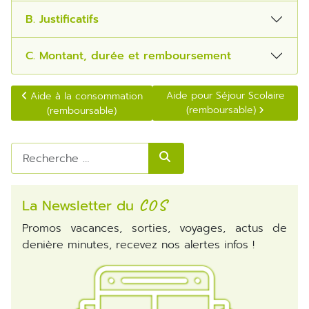
B. Justificatifs
C. Montant, durée et remboursement
Article précédent : Aide à la consommation (remboursable)
Article suivant : Aide pour Séj
Aide pour Séjour Scolaire
Aide à la consommation
(remboursable)
(remboursable)
Rechercher
La Newsletter du
COS
Promos vacances, sorties, voyages, actus de
denière minutes, recevez nos alertes infos !