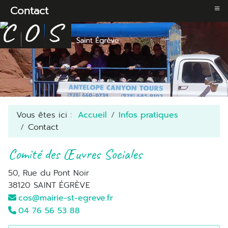
≡
Contact
Vous êtes ici :
Accueil
Infos pratiques
Contact
Comité des Œuvres Sociales
50, Rue du Pont Noir
38120 SAINT ÉGRÈVE
cos@mairie-st-egreve.fr
04 76 56 53 88