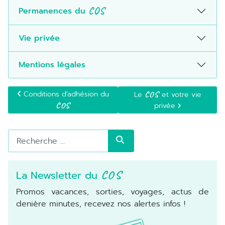
Permanences du
COS
Vie privée
Mentions légales
Article précédent : Conditions d'adhésion du COS
Article suivant : Le COS et
Conditions d'adhésion du
COS
Le
et votre vie
COS
privée
Rechercher
La Newsletter du
COS
Promos vacances, sorties, voyages, actus de
denière minutes, recevez nos alertes infos !