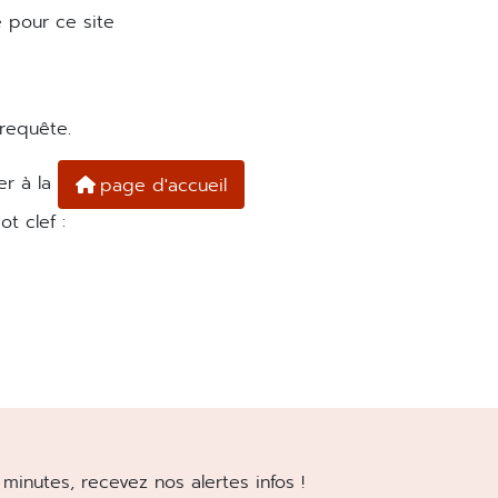
 pour ce site
 requête.
er à la
page d'accueil
t clef :
minutes, recevez nos alertes infos !