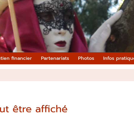
tien financier
Partenariats
Photos
Infos pratiqu
t être affiché